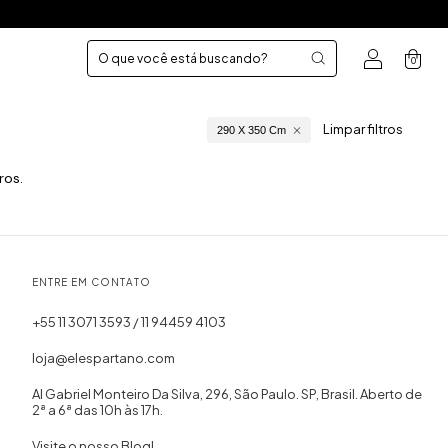
0
Limpar filtros
290 X 350 Cm
ros.
ENTRE EM CONTATO
+55 11 3071 3593 / 11 94459 4103
loja@elespartano.com
Al Gabriel Monteiro Da Silva, 296, São Paulo. SP, Brasil. Aberto de
2ª a 6ª das 10h às 17h.
Visite o nosso Blog!