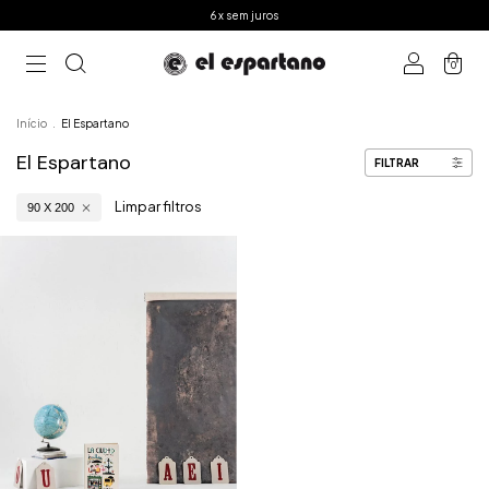
6 x sem juros
0
Início
.
El Espartano
El Espartano
FILTRAR
Limpar filtros
90 X 200